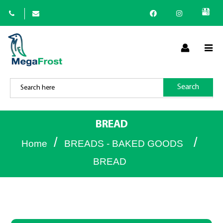
×
Search
(
+30
)
BREAD
/
/
Home
BREADS - BAKED GOODS
BREAD