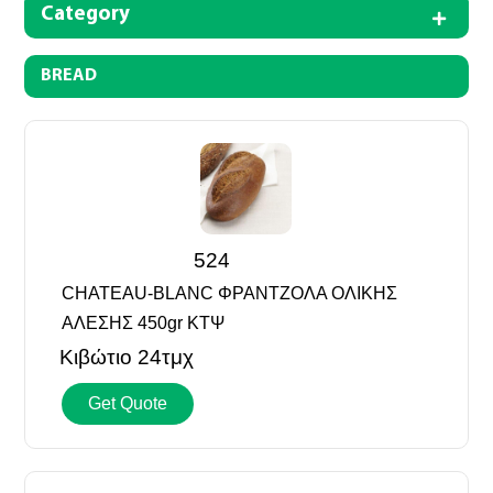
Category
*All above fields are mandatory
I accept the
Terms of use
*
BREAD
Send
524
CHATEAU-BLANC ΦΡΑΝΤΖΟΛΑ ΟΛΙΚΗΣ
ΑΛΕΣΗΣ 450gr ΚΤΨ
Κιβώτιο 24τμχ
Get Quote