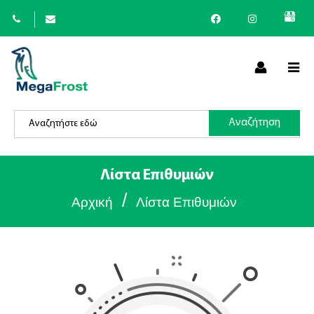
×
Αναζήτηση
(
+30
)
Λίστα Επιθυμιών
/
Αρχική
Λίστα Επιθυμιών