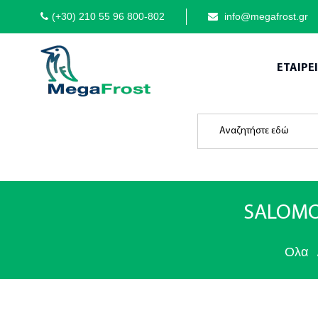
(+30) 210 55 96 800-802
info@megafrost.gr
ΕΤΑΙΡΕ
SALOMO
Ολα