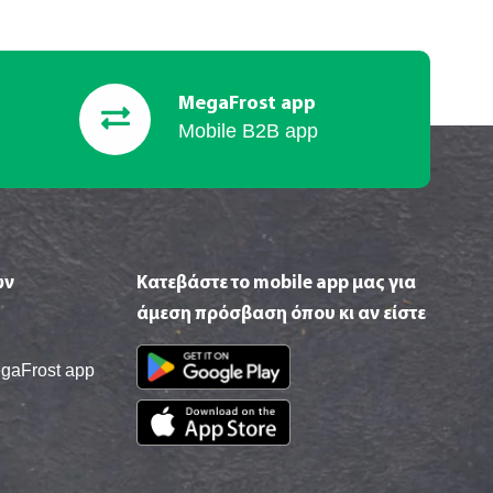
MegaFrost app
Mobile B2B app
ών
Κατεβάστε το mobile app μας για
άμεση πρόσβαση όπου κι αν είστε
egaFrost app