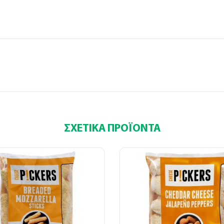
(
+30
)
ΣΧΕΤΙΚΆ ΠΡΟΪΌΝΤΑ
 τα παραπάνω πεδία είναι υποχρεωτικά
ποδέχομαι τους
όρους χρήσης
*