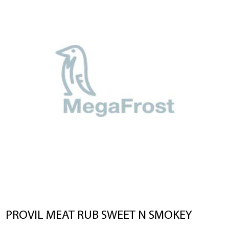
*Όλα τα παραπάνω πεδία είναι
υποχρεωτικά
Αποδέχομαι τους
όρους χρήσης
*
Αποστολή
PROVIL MEAT RUB SWEET Ν SMOKEY