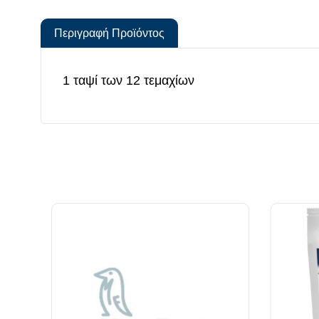
Περιγραφή Προϊόντος
1 ταψί των 12 τεμαχίων
*Όλα
Α