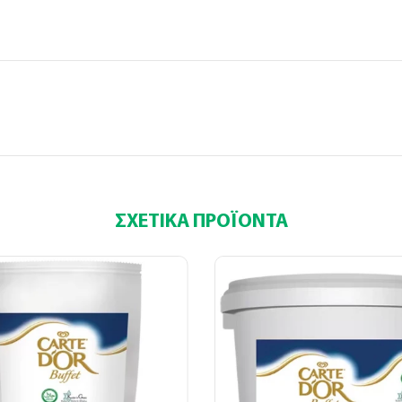
(
+30
)
ΣΧΕΤΙΚΆ ΠΡΟΪΌΝΤΑ
 τα παραπάνω πεδία είναι υποχρεωτικά
ποδέχομαι τους
όρους χρήσης
*