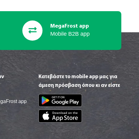
MegaFrost app
Mobile B2B app
ών
Κατεβάστε το mobile app μας για
άμεση πρόσβαση όπου κι αν είστε
egaFrost app