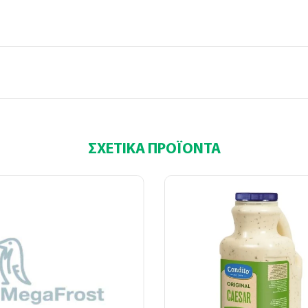
(
+30
)
ΣΧΕΤΙΚΆ ΠΡΟΪΌΝΤΑ
 τα παραπάνω πεδία είναι υποχρεωτικά
ποδέχομαι τους
όρους χρήσης
*
Αποστολή