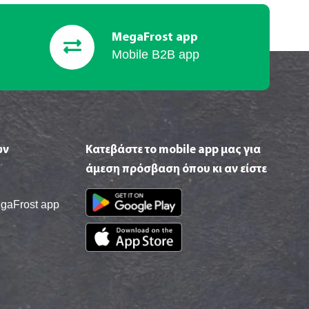
MegaFrost app
Mobile B2B app
ών
Κατεβάστε το mobile app μας για
άμεση πρόσβαση όπου κι αν είστε
egaFrost app