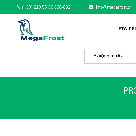
(+30) 210 55 96 800-802
info@megafrost.gr
ΕΤΑΙΡΕ
PR